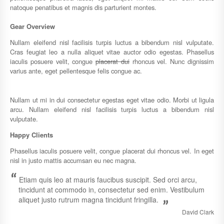
natoque penatibus et magnis dis parturient montes.
Gear Overview
Nullam eleifend nisl facilisis turpis luctus a bibendum nisl vulputate.
Cras feugiat leo a nulla aliquet vitae auctor odio egestas. Phasellus
iaculis posuere velit, congue
placerat dui
rhoncus vel. Nunc dignissim
varius ante, eget pellentesque felis congue ac.
Nullam ut mi in dui consectetur egestas eget vitae odio. Morbi ut ligula
arcu. Nullam eleifend nisl facilisis turpis luctus a bibendum nisl
vulputate.
Happy Clients
Phasellus iaculis posuere velit, congue placerat dui rhoncus vel. In eget
nisl in justo mattis accumsan eu nec magna.
“
Etiam quis leo at mauris faucibus suscipit. Sed orci arcu,
tincidunt at commodo in, consectetur sed enim. Vestibulum
aliquet justo rutrum magna tincidunt fringilla.
”
David Clark