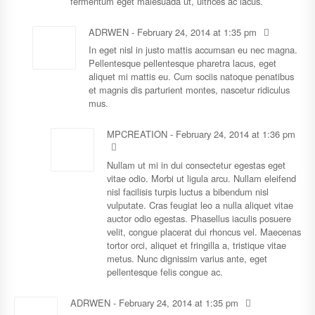
fermentum eget malesuada ut, ultrices ac lacus.
ADRWEN
-
February 24, 2014
at
1:35 pm
In eget nisl in justo mattis accumsan eu nec magna.
Pellentesque pellentesque pharetra lacus, eget
aliquet mi mattis eu. Cum sociis natoque penatibus
et magnis dis parturient montes, nascetur ridiculus
mus.
MPCREATION
-
February 24, 2014
at
1:36 pm
Nullam ut mi in dui consectetur egestas eget
vitae odio. Morbi ut ligula arcu. Nullam eleifend
nisl facilisis turpis luctus a bibendum nisl
vulputate. Cras feugiat leo a nulla aliquet vitae
auctor odio egestas. Phasellus iaculis posuere
velit, congue placerat dui rhoncus vel. Maecenas
tortor orci, aliquet et fringilla a, tristique vitae
metus. Nunc dignissim varius ante, eget
pellentesque felis congue ac.
ADRWEN
-
February 24, 2014
at
1:35 pm